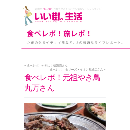
«
食べレポ！やきにく福楽園さん
食べレポ！ タリーズ・イオン都城店さん
»
食べレポ！元祖やき鳥
丸万さん