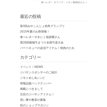
食べレポ！ タリーズ・イオン都城店さん
»
最近の投稿
第3回みやこんじょ肉丼グランプリ
2015年夏のお祭情報！
食べレポ！やきにく福楽園さん
第28回都城弓まつり全国弓道大会
バーベキューの必須アイテム！焼肉のたれ
カテゴリー
イベント！NEWS
ジバサンスポンサーのご紹介
ジモトめし&レシピ
情報誌版バックナンバー
掲載につきまして
注目のジバサンアイテム！
習い事や教室の募集
街のショップマガジン