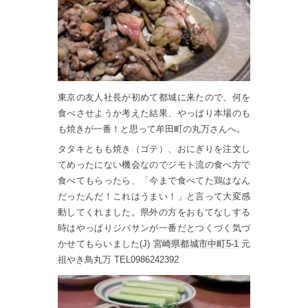
東京の友人社長が初めて都城に来たので、何を
食べさせようか考えた結果、やっぱり本場のも
も焼きが一番！と思って牟田町の丸万さんへ。
タタキともも焼き（ゴテ）、おにぎりを注文し
てめったにない機会なのでジモト流の食べ方で
食べてもらったら、「今まで食べてた鶏はなん
だったんだ！これはうまい！」と言って大変感
動してくれました。県外の方をおもてなしする
時はやっぱりジバサンが一番だとつくづく気づ
かせてもらいました(J)
宮崎県都城市中町5-1
元
祖やき鳥丸万 TEL0986242392