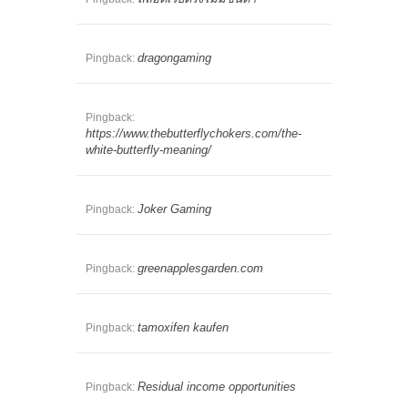
dragongaming
Pingback:
Pingback:
https://www.thebutterflychokers.com/the-
white-butterfly-meaning/
Joker Gaming
Pingback:
greenapplesgarden.com
Pingback:
tamoxifen kaufen
Pingback:
Residual income opportunities
Pingback: