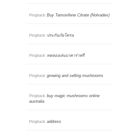
Buy Tamoxifene Citrate (Nolvadex)
Pingback:
ประกันภัยโดรน
Pingback:
ทดลองเล่นบาคาร่าฟรี
Pingback:
growing and selling mushrooms​
Pingback:
buy magic mushrooms online
Pingback:
australia
address
Pingback: