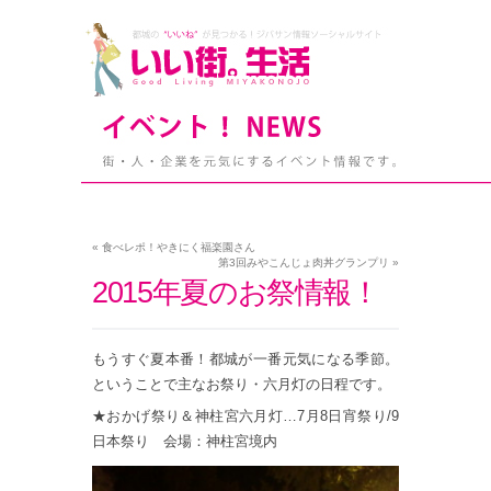
«
食べレポ！やきにく福楽園さん
第3回みやこんじょ肉丼グランプリ
»
2015年夏のお祭情報！
もうすぐ夏本番！都城が一番元気になる季節。
ということで主なお祭り・六月灯の日程です。
★おかげ祭り＆神柱宮六月灯…7月8日宵祭り/9
日本祭り 会場：神柱宮境内