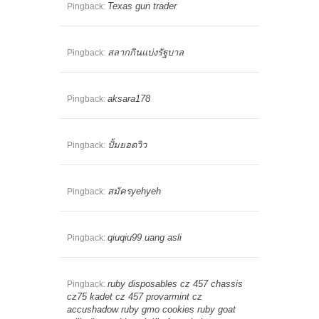
Texas gun trader
Pingback:
สลากกินแบ่งรัฐบาล
Pingback:
aksara178
Pingback:
ปั้มยอดวิว
Pingback:
สมัครyehyeh
Pingback:
qiuqiu99 uang asli
Pingback:
ruby disposables cz 457 chassis
Pingback:
cz75 kadet cz 457 provarmint cz
accushadow ruby gmo cookies ruby goat