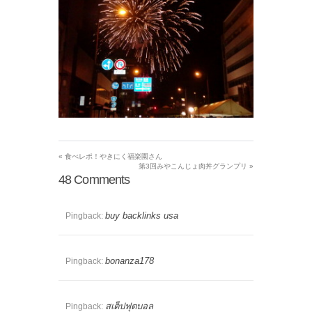
«
食べレポ！やきにく福楽園さん
第3回みやこんじょ肉丼グランプリ
»
48
Comments
buy backlinks usa
Pingback:
bonanza178
Pingback:
สเต็ปฟุตบอล
Pingback: