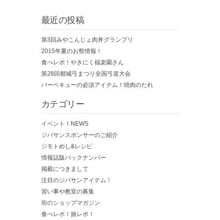
最近の投稿
第3回みやこんじょ肉丼グランプリ
2015年夏のお祭情報！
食べレポ！やきにく福楽園さん
第28回都城弓まつり全国弓道大会
バーベキューの必須アイテム！焼肉のたれ
カテゴリー
イベント！NEWS
ジバサンスポンサーのご紹介
ジモトめし&レシピ
情報誌版バックナンバー
掲載につきまして
注目のジバサンアイテム！
習い事や教室の募集
街のショップマガジン
食べレポ！旅レポ！